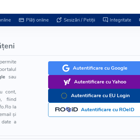
online
Plăți online
Sesizări / Petiții
Integritate
ățeni
ermite
Autentificare cu Google
ortalul
le
sau
Autentificare cu Yahoo
u cont,
Autentificare cu EU Login
, fiind
fo.Ro la
Autentificare cu ROeID
email și
 date a