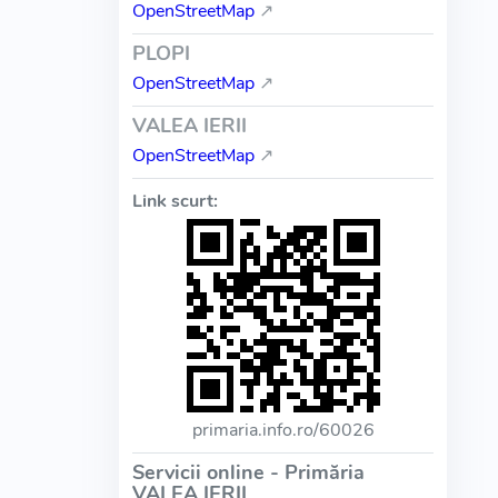
OpenStreetMap
↗
PLOPI
OpenStreetMap
↗
VALEA IERII
OpenStreetMap
↗
Link scurt:
primaria.info.ro/60026
Servicii online - Primăria
VALEA IERII