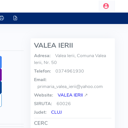
VALEA IERII
Adresa:
Valea Ierii, Comuna Valea
Ierii, Nr. 50
Telefon:
0374961930
Email:
primaria_valea_ierii
@
yahoo.com
Website:
VALEA IERII
↗
SIRUTA:
60026
Judet:
CLUJ
CERC