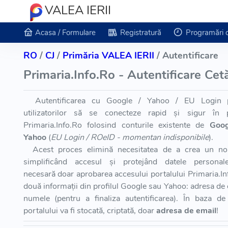
VALEA IERII
Acasa / Formulare
Registratură
Programări 
RO
/
CJ
/
Primăria VALEA IERII
/ Autentificare
Primaria.Info.Ro - Autentificare Cet
Autentificarea cu Google / Yahoo / EU Login p
utilizatorilor să se conecteze rapid și sigur în p
Primaria.Info.Ro folosind conturile existente de
Goog
Yahoo
(
EU Login / ROeID - momentan indisponibile
).
Acest proces elimină necesitatea de a crea un no
simplificând accesul și protejând datele personale
necesară doar aprobarea accesului portalului Primaria.In
două informații din profilul Google sau Yahoo: adresa de 
numele (pentru a finaliza autentificarea). În baza de
portalului va fi stocată, criptată, doar
adresa de email
!