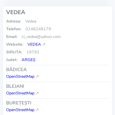
VEDEA
Adresa:
Vedea
Telefon:
0248248179
Email:
cl_vedea
@
yahoo.com
Website:
VEDEA
↗
SIRUTA:
19793
Judet:
ARGEŞ
BĂDICEA
OpenStreetMap
↗
BLEJANI
OpenStreetMap
↗
BUREŢEŞTI
OpenStreetMap
↗