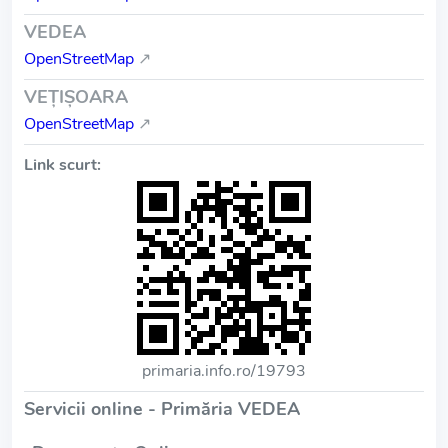
VEDEA
OpenStreetMap
↗
VEŢIŞOARA
OpenStreetMap
↗
Link scurt:
primaria.info.ro/19793
Servicii online - Primăria VEDEA