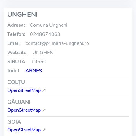
UNGHENI
Adresa:
Comuna Ungheni
Telefon:
0248674063
Email:
contact
@
primaria-ungheni.ro
Website:
UNGHENI
SIRUTA:
19560
Judet:
ARGEŞ
COLŢU
OpenStreetMap
↗
GĂUJANI
OpenStreetMap
↗
GOIA
OpenStreetMap
↗