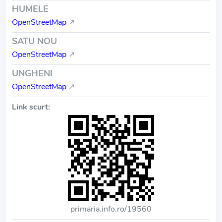
HUMELE
OpenStreetMap
↗
SATU NOU
OpenStreetMap
↗
UNGHENI
OpenStreetMap
↗
Link scurt:
primaria.info.ro/19560