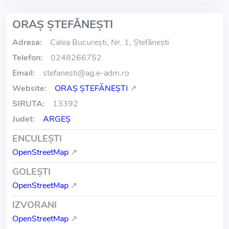
ORAŞ ŞTEFĂNEŞTI
Adresa:
Calea București, Nr. 1, Ștefănești
Telefon:
0248266752
Email:
stefanesti
@
ag.e-adm.ro
Website:
ORAŞ ŞTEFĂNEŞTI
↗
SIRUTA:
13392
Judet:
ARGEŞ
ENCULEŞTI
OpenStreetMap
↗
GOLEŞTI
OpenStreetMap
↗
IZVORANI
OpenStreetMap
↗