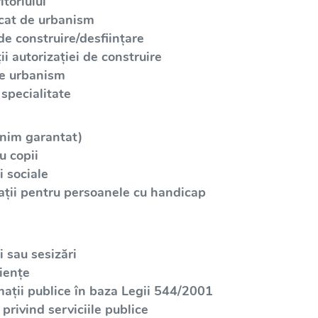
toriului
icat de urbanism
de construire/desființare
i autorizației de construire
de urbanism
specialitate
inim garantat)
u copii
 sociale
ații pentru persoanele cu handicap
 sau sesizări
iențe
mații publice în baza Legii 544/2001
privind serviciile publice