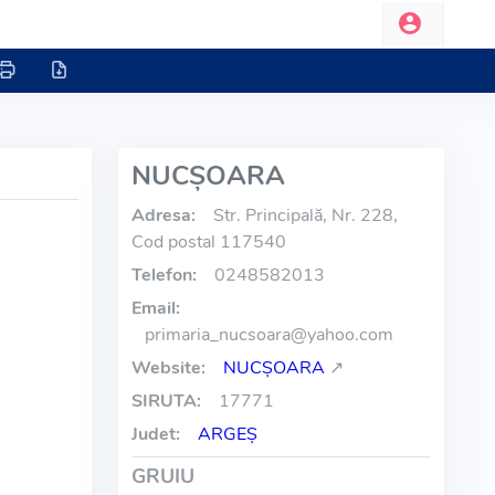
NUCŞOARA
Adresa:
Str. Principală, Nr. 228,
Cod postal 117540
Telefon:
0248582013
Email:
primaria_nucsoara
@
yahoo.com
Website:
NUCŞOARA
↗
SIRUTA:
17771
Judet:
ARGEŞ
GRUIU