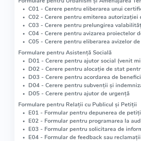
Formulare pentru Urbanism și Amenajarea Teri
C01 - Cerere pentru eliberarea unui certif
C02 - Cerere pentru emiterea autorizației 
C03 - Cerere pentru prelungirea valabilități
C04 - Cerere pentru avizarea proiectelor 
C05 - Cerere pentru eliberarea avizelor de 
Formulare pentru Asistență Socială
D01 - Cerere pentru ajutor social (venit m
D02 - Cerere pentru alocație de stat pentr
D03 - Cerere pentru acordarea de beneficii
D04 - Cerere pentru subvenții și indemniz
D05 - Cerere pentru ajutor de urgență
Formulare pentru Relații cu Publicul și Petiții
E01 - Formular pentru depunerea de petiții
E02 - Formular pentru programarea la aud
E03 - Formular pentru solicitarea de infor
E04 - Formular de feedback sau reclamații 