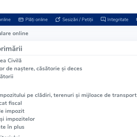
online
Plăți online
Sesizări / Petiții
Integritate
lare online
rimării
ea Civilă
or de naștere, căsătorie și deces
ătorii
mpozitului pe clădiri, terenuri și mijloace de transport
at fiscal
de impozit
și impozitelor
te în plus