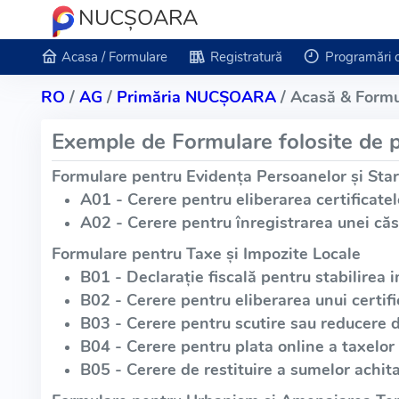
NUCŞOARA
Acasa / Formulare
Registratură
Programări 
RO
/
AG
/
Primăria NUCŞOARA
/ Acasă & Formu
Exemple de Formulare folosite de p
Formulare pentru Evidența Persoanelor și Star
A01 - Cerere pentru eliberarea certificatel
A02 - Cerere pentru înregistrarea unei căs
Formulare pentru Taxe și Impozite Locale
B01 - Declarație fiscală pentru stabilirea i
B02 - Cerere pentru eliberarea unui certific
B03 - Cerere pentru scutire sau reducere 
B04 - Cerere pentru plata online a taxelor 
B05 - Cerere de restituire a sumelor achita