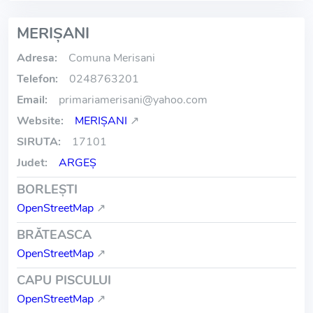
MERIŞANI
Adresa:
Comuna Merisani
Telefon:
0248763201
Email:
primariamerisani
@
yahoo.com
Website:
MERIŞANI
↗
SIRUTA:
17101
Judet:
ARGEŞ
BORLEŞTI
OpenStreetMap
↗
BRĂTEASCA
OpenStreetMap
↗
CAPU PISCULUI
OpenStreetMap
↗