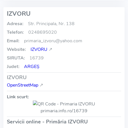
IZVORU
Adresa:
Str. Principala, Nr. 138
Telefon:
0248695020
Email:
primaria_izvoru
@
yahoo.com
Website:
IZVORU
↗
SIRUTA:
16739
Judet:
ARGEŞ
IZVORU
OpenStreetMap
↗
Link scurt:
primaria.info.ro/16739
Servicii online - Primăria IZVORU