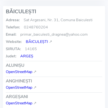
BĂICULEŞTI
Adresa:
Sat Argesani, Nr. 31, Comuna Baiculesti
Telefon:
0248760204
Email:
primar_baiculesti_dragnea
@
yahoo.com
Website:
BĂICULEŞTI
↗
SIRUTA:
14165
Judet:
ARGEŞ
ALUNIŞU
OpenStreetMap
↗
ANGHINEŞTI
OpenStreetMap
↗
ARGEŞANI
OpenStreetMap
↗