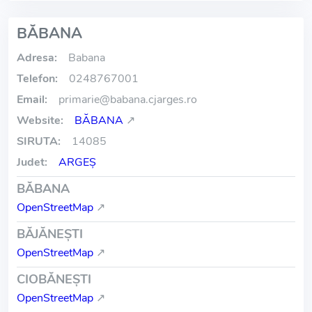
BĂBANA
Adresa:
Babana
Telefon:
0248767001
Email:
primarie
@
babana.cjarges.ro
Website:
BĂBANA
↗
SIRUTA:
14085
Judet:
ARGEŞ
BĂBANA
OpenStreetMap
↗
BĂJĂNEŞTI
OpenStreetMap
↗
CIOBĂNEŞTI
OpenStreetMap
↗