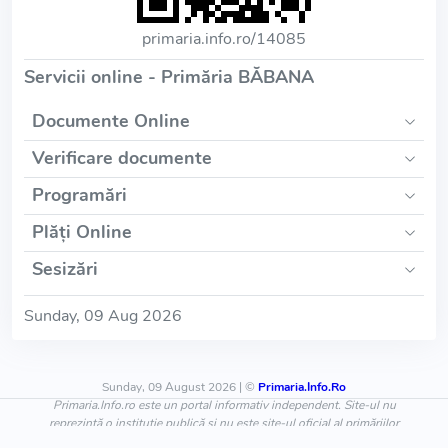
primaria.info.ro/14085
Servicii online - Primăria BĂBANA
Documente Online
Verificare documente
Programări
Plăți Online
Sesizări
Sunday, 09 Aug 2026
Sunday, 09 August 2026 | ©
Primaria.Info.Ro
Primaria.Info.ro este un portal informativ independent. Site-ul nu
reprezintă o instituție publică și nu este site-ul oficial al primăriilor
listate, cu excepția cazurilor în care acest lucru este menționat explicit.