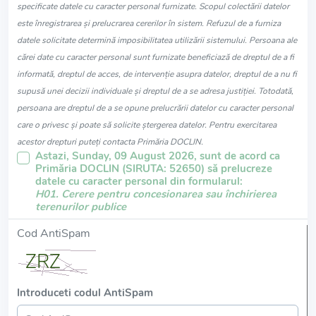
specificate datele cu caracter personal furnizate. Scopul colectării datelor
este înregistrarea și prelucrarea cererilor în sistem. Refuzul de a furniza
datele solicitate determină imposibilitatea utilizării sistemului. Persoana ale
cărei date cu caracter personal sunt furnizate beneficiază de dreptul de a fi
informată, dreptul de acces, de intervenție asupra datelor, dreptul de a nu fi
supusă unei decizii individuale și dreptul de a se adresa justiției. Totodată,
persoana are dreptul de a se opune prelucrării datelor cu caracter personal
care o privesc și poate să solicite ștergerea datelor. Pentru exercitarea
acestor drepturi puteți contacta Primăria DOCLIN.
Astazi, Sunday, 09 August 2026, sunt de acord ca
Primăria DOCLIN (SIRUTA: 52650) să prelucreze
datele cu caracter personal din formularul:
H01. Cerere pentru concesionarea sau închirierea
terenurilor publice
Cod AntiSpam
Introduceti codul AntiSpam