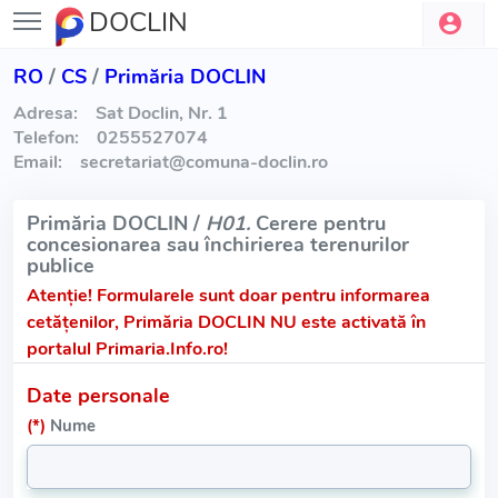
DOCLIN
RO
/
CS
/
Primăria DOCLIN
Adresa:
Sat Doclin, Nr. 1
Telefon:
0255527074
Email:
secretariat
@
comuna-doclin.ro
Primăria DOCLIN /
H01.
Cerere pentru
concesionarea sau închirierea terenurilor
publice
Atenție!
Formularele sunt doar pentru informarea
cetățenilor, Primăria DOCLIN NU este activată în
portalul Primaria.Info.ro!
Date personale
(*)
Nume