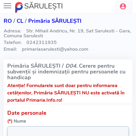
SĂRULEŞTI
RO
/
CL
/
Primăria SĂRULEŞTI
Adresa:
Str. Mihail Andricu, Nr. 19, Sat Sarulesti - Gara,
Comuna Sarulesti
Telefon:
0242311935
Email:
primariasarulesti
@
yahoo.com
Primăria SĂRULEŞTI /
D04.
Cerere pentru
subvenții și indemnizații pentru persoanele cu
handicap
Atenție!
Formularele sunt doar pentru informarea
cetățenilor, Primăria SĂRULEŞTI NU este activată în
portalul Primaria.Info.ro!
Date personale
(*)
Nume