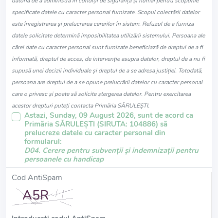
datoria de a administra în condiții de siguranță și numai pentru scopurile
specificate datele cu caracter personal furnizate. Scopul colectării datelor
este înregistrarea și prelucrarea cererilor în sistem. Refuzul de a furniza
datele solicitate determină imposibilitatea utilizării sistemului. Persoana ale
cărei date cu caracter personal sunt furnizate beneficiază de dreptul de a fi
informată, dreptul de acces, de intervenție asupra datelor, dreptul de a nu fi
supusă unei decizii individuale și dreptul de a se adresa justiției. Totodată,
persoana are dreptul de a se opune prelucrării datelor cu caracter personal
care o privesc și poate să solicite ștergerea datelor. Pentru exercitarea
acestor drepturi puteți contacta Primăria SĂRULEŞTI.
Astazi, Sunday, 09 August 2026, sunt de acord ca
Primăria SĂRULEŞTI (SIRUTA: 104886) să
prelucreze datele cu caracter personal din
formularul:
D04. Cerere pentru subvenții și indemnizații pentru
persoanele cu handicap
Cod AntiSpam