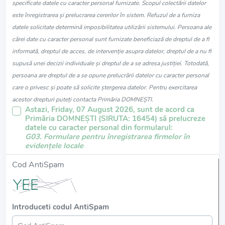
specificate datele cu caracter personal furnizate. Scopul colectării datelor
este înregistrarea și prelucrarea cererilor în sistem. Refuzul de a furniza
datele solicitate determină imposibilitatea utilizării sistemului. Persoana ale
cărei date cu caracter personal sunt furnizate beneficiază de dreptul de a fi
informată, dreptul de acces, de intervenție asupra datelor, dreptul de a nu fi
supusă unei decizii individuale și dreptul de a se adresa justiției. Totodată,
persoana are dreptul de a se opune prelucrării datelor cu caracter personal
care o privesc și poate să solicite ștergerea datelor. Pentru exercitarea
acestor drepturi puteți contacta Primăria DOMNEŞTI.
Astazi, Friday, 07 August 2026, sunt de acord ca
Primăria DOMNEŞTI (SIRUTA: 16454) să prelucreze
datele cu caracter personal din formularul:
G03. Formulare pentru înregistrarea firmelor în
evidențele locale
Cod AntiSpam
Introduceti codul AntiSpam