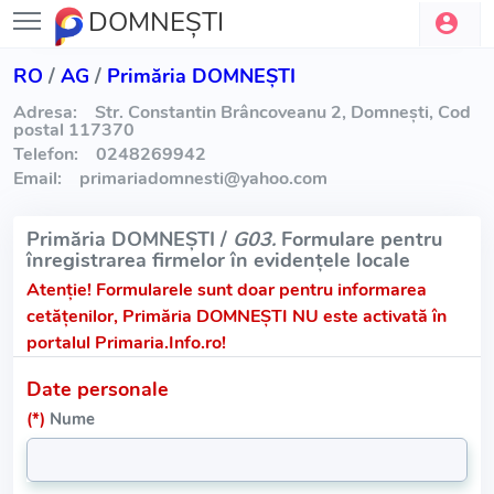
DOMNEŞTI
RO
/
AG
/
Primăria DOMNEŞTI
Adresa:
Str. Constantin Brâncoveanu 2, Domnești, Cod
postal 117370
Telefon:
0248269942
Email:
primariadomnesti
@
yahoo.com
Primăria DOMNEŞTI /
G03.
Formulare pentru
înregistrarea firmelor în evidențele locale
Atenție!
Formularele sunt doar pentru informarea
cetățenilor, Primăria DOMNEŞTI NU este activată în
portalul Primaria.Info.ro!
Date personale
(*)
Nume