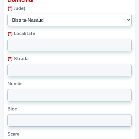
Domiciliul
(*)
Județ
(*)
Localitate
(*)
Stradă
Număr
Bloc
Scara