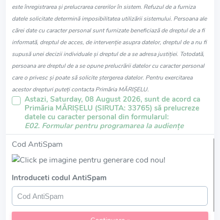
este înregistrarea și prelucrarea cererilor în sistem. Refuzul de a furniza
datele solicitate determină imposibilitatea utilizării sistemului. Persoana ale
cărei date cu caracter personal sunt furnizate beneficiază de dreptul de a fi
informată, dreptul de acces, de intervenție asupra datelor, dreptul de a nu fi
supusă unei decizii individuale și dreptul de a se adresa justiției. Totodată,
persoana are dreptul de a se opune prelucrării datelor cu caracter personal
care o privesc și poate să solicite ștergerea datelor. Pentru exercitarea
acestor drepturi puteți contacta Primăria MĂRIŞELU.
Astazi, Saturday, 08 August 2026, sunt de acord ca
Primăria MĂRIŞELU (SIRUTA: 33765) să prelucreze
datele cu caracter personal din formularul:
E02. Formular pentru programarea la audiențe
Cod AntiSpam
Introduceti codul AntiSpam