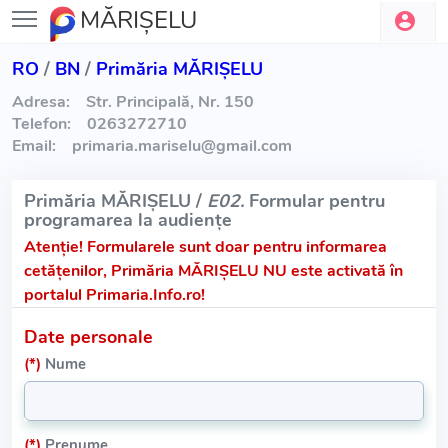
MĂRIŞELU
RO
/
BN
/
Primăria MĂRIŞELU
Adresa:
Str. Principală, Nr. 150
Telefon:
0263272710
Email:
primaria.mariselu
@
gmail.com
Primăria MĂRIŞELU /
E02.
Formular pentru
programarea la audiențe
Atenție!
Formularele sunt doar pentru informarea
cetățenilor, Primăria MĂRIŞELU NU este activată în
portalul Primaria.Info.ro!
Date personale
(*)
Nume
(*)
Prenume