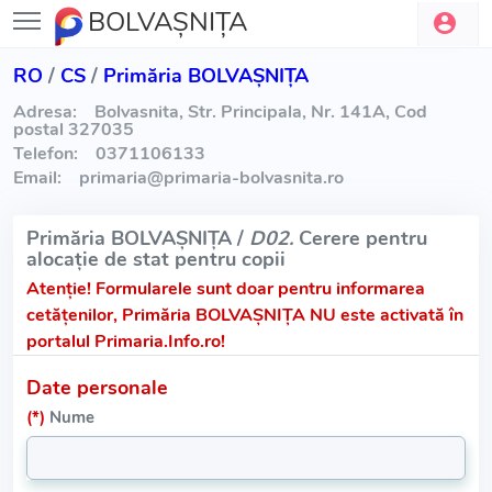
BOLVAŞNIŢA
RO
/
CS
/
Primăria BOLVAŞNIŢA
Adresa:
Bolvasnita, Str. Principala, Nr. 141A, Cod
postal 327035
Telefon:
0371106133
Email:
primaria
@
primaria-bolvasnita.ro
Primăria BOLVAŞNIŢA /
D02.
Cerere pentru
alocație de stat pentru copii
Atenție!
Formularele sunt doar pentru informarea
cetățenilor, Primăria BOLVAŞNIŢA NU este activată în
portalul Primaria.Info.ro!
Date personale
(*)
Nume