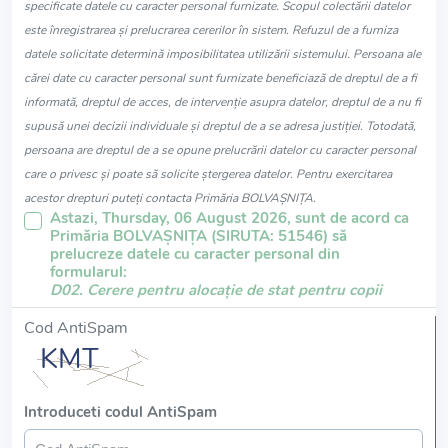
specificate datele cu caracter personal furnizate. Scopul colectării datelor
este înregistrarea și prelucrarea cererilor în sistem. Refuzul de a furniza
datele solicitate determină imposibilitatea utilizării sistemului. Persoana ale
cărei date cu caracter personal sunt furnizate beneficiază de dreptul de a fi
informată, dreptul de acces, de intervenție asupra datelor, dreptul de a nu fi
supusă unei decizii individuale și dreptul de a se adresa justiției. Totodată,
persoana are dreptul de a se opune prelucrării datelor cu caracter personal
care o privesc și poate să solicite ștergerea datelor. Pentru exercitarea
acestor drepturi puteți contacta Primăria BOLVAŞNIŢA.
Astazi, Thursday, 06 August 2026, sunt de acord ca
Primăria BOLVAŞNIŢA (SIRUTA: 51546) să
prelucreze datele cu caracter personal din
formularul:
D02. Cerere pentru alocație de stat pentru copii
Cod AntiSpam
Introduceti codul AntiSpam