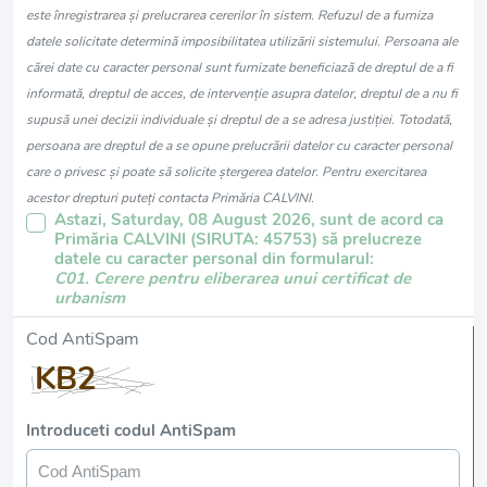
este înregistrarea și prelucrarea cererilor în sistem. Refuzul de a furniza
datele solicitate determină imposibilitatea utilizării sistemului. Persoana ale
cărei date cu caracter personal sunt furnizate beneficiază de dreptul de a fi
informată, dreptul de acces, de intervenție asupra datelor, dreptul de a nu fi
supusă unei decizii individuale și dreptul de a se adresa justiției. Totodată,
persoana are dreptul de a se opune prelucrării datelor cu caracter personal
care o privesc și poate să solicite ștergerea datelor. Pentru exercitarea
acestor drepturi puteți contacta Primăria CALVINI.
Astazi, Saturday, 08 August 2026, sunt de acord ca
Primăria CALVINI (SIRUTA: 45753) să prelucreze
datele cu caracter personal din formularul:
C01. Cerere pentru eliberarea unui certificat de
urbanism
Cod AntiSpam
Introduceti codul AntiSpam