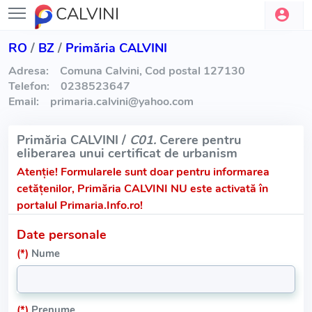
CALVINI
RO
/
BZ
/
Primăria CALVINI
Adresa:
Comuna Calvini, Cod postal 127130
Telefon:
0238523647
Email:
primaria.calvini
@
yahoo.com
Primăria CALVINI /
C01.
Cerere pentru
eliberarea unui certificat de urbanism
Atenție!
Formularele sunt doar pentru informarea
cetățenilor, Primăria CALVINI NU este activată în
portalul Primaria.Info.ro!
Date personale
(*)
Nume
(*)
Prenume