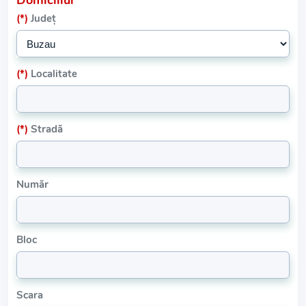
Domiciliul
(*)
Județ
(*)
Localitate
(*)
Stradă
Număr
Bloc
Scara