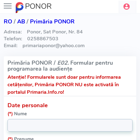
PONOR
RO
/
AB
/
Primăria PONOR
Adresa:
Ponor, Sat Ponor, Nr. 84
Telefon:
0258867503
Email:
primariaponor
@
yahoo.com
Primăria PONOR /
E02.
Formular pentru
programarea la audiențe
Atenție!
Formularele sunt doar pentru informarea
cetățenilor, Primăria PONOR NU este activată în
portalul Primaria.Info.ro!
Date personale
(*)
Nume
(*)
Prenume