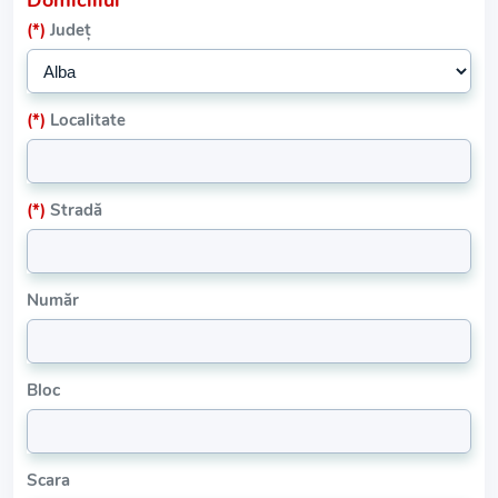
Domiciliul
(*)
Județ
(*)
Localitate
(*)
Stradă
Număr
Bloc
Scara