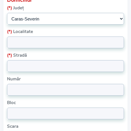
Domiciliul
(*)
Județ
(*)
Localitate
(*)
Stradă
Număr
Bloc
Scara