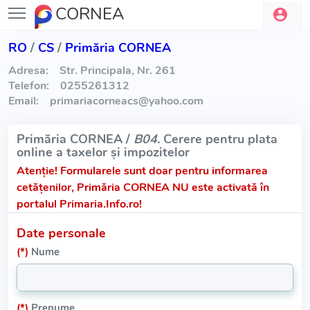
CORNEA
RO
/
CS
/
Primăria CORNEA
Adresa:
Str. Principala, Nr. 261
Telefon:
0255261312
Email:
primariacorneacs
@
yahoo.com
Primăria CORNEA /
B04.
Cerere pentru plata
online a taxelor și impozitelor
Atenție!
Formularele sunt doar pentru informarea
cetățenilor, Primăria CORNEA NU este activată în
portalul Primaria.Info.ro!
Date personale
(*)
Nume
(*)
Prenume