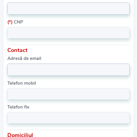
(*)
CNP
Contact
Adresă de email
Telefon mobil
Telefon fix
Domiciliul