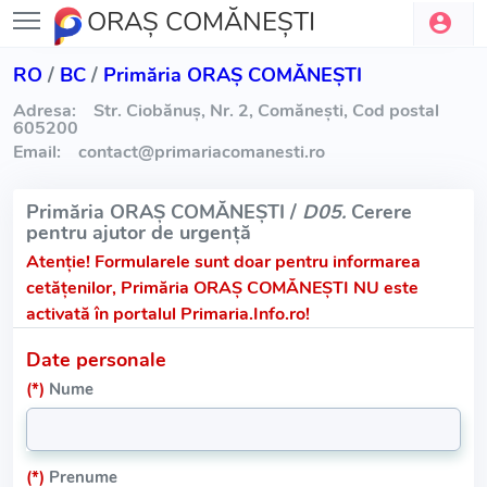
ORAŞ COMĂNEŞTI
RO
/
BC
/
Primăria ORAŞ COMĂNEŞTI
Adresa:
Str. Ciobănuş, Nr. 2, Comăneşti, Cod postal
605200
Email:
contact
@
primariacomanesti.ro
Primăria ORAŞ COMĂNEŞTI /
D05.
Cerere
pentru ajutor de urgență
Atenție!
Formularele sunt doar pentru informarea
cetățenilor, Primăria ORAŞ COMĂNEŞTI NU este
activată în portalul Primaria.Info.ro!
Date personale
(*)
Nume
(*)
Prenume