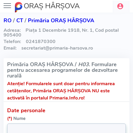
ORAŞ HÂRŞOVA
RO
/
CT
/
Primăria ORAŞ HÂRŞOVA
Adresa:
Piața 1 Decembrie 1918, Nr. 1, Cod postal
905400
Telefon:
0241870300
Email:
secretariat
@
primaria-harsova.ro
Primăria ORAŞ HÂRŞOVA /
H03.
Formulare
pentru accesarea programelor de dezvoltare
rurală
Atenție!
Formularele sunt doar pentru informarea
cetățenilor, Primăria ORAŞ HÂRŞOVA NU este
activată în portalul Primaria.Info.ro!
Date personale
(*)
Nume