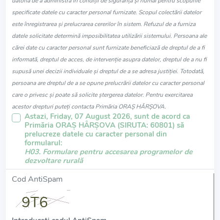
datoria de a administra în condiții de siguranță și numai pentru scopurile
specificate datele cu caracter personal furnizate. Scopul colectării datelor
este înregistrarea și prelucrarea cererilor în sistem. Refuzul de a furniza
datele solicitate determină imposibilitatea utilizării sistemului. Persoana ale
cărei date cu caracter personal sunt furnizate beneficiază de dreptul de a fi
informată, dreptul de acces, de intervenție asupra datelor, dreptul de a nu fi
supusă unei decizii individuale și dreptul de a se adresa justiției. Totodată,
persoana are dreptul de a se opune prelucrării datelor cu caracter personal
care o privesc și poate să solicite ștergerea datelor. Pentru exercitarea
acestor drepturi puteți contacta Primăria ORAŞ HÂRŞOVA.
Astazi, Friday, 07 August 2026, sunt de acord ca
Primăria ORAŞ HÂRŞOVA (SIRUTA: 60801) să
prelucreze datele cu caracter personal din
formularul:
H03. Formulare pentru accesarea programelor de
dezvoltare rurală
Cod AntiSpam