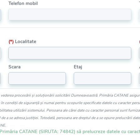
Telefon mobil
(*)
Localitate
Scara
Etaj
n vederea procesării și soluționării solicitării Dumneavoastră. Primăria CATANE asigură
n condiții de siguranță și numai pentru scopurile specificate datele cu caracter person
ilitatea utilizării sistemului. Persoana ale cărei date cu caracter personal sunt furniza
 de a se adresa justiției. Totodată, persoana are dreptul de a se opune prelucrării date
ANE.
Primăria CATANE (SIRUTA: 74842) să prelucreze datele cu caract