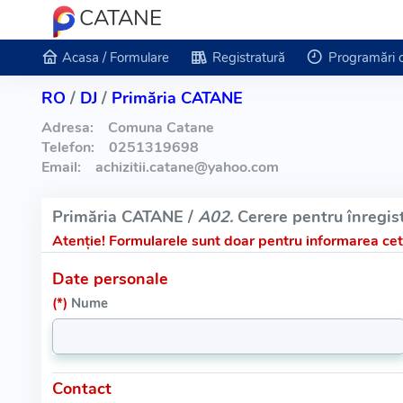
CATANE
Acasa / Formulare
Registratură
Programări 
RO
/
DJ
/
Primăria CATANE
Adresa:
Comuna Catane
Telefon:
0251319698
Email:
achizitii.catane
@
yahoo.com
Primăria CATANE /
A02.
Cerere pentru înregist
Atenție!
Formularele sunt doar pentru informarea cetă
Date personale
(*)
Nume
Contact