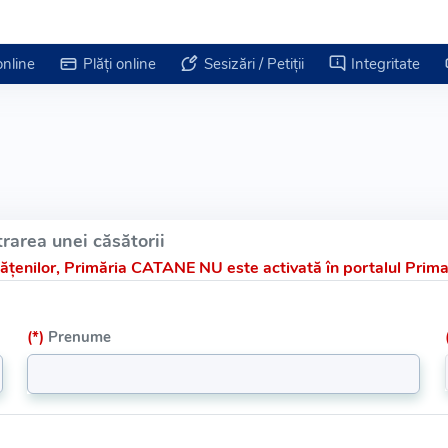
online
Plăți online
Sesizări / Petiții
Integritate
rarea unei căsătorii
țenilor, Primăria CATANE NU este activată în portalul Primar
(*)
Prenume