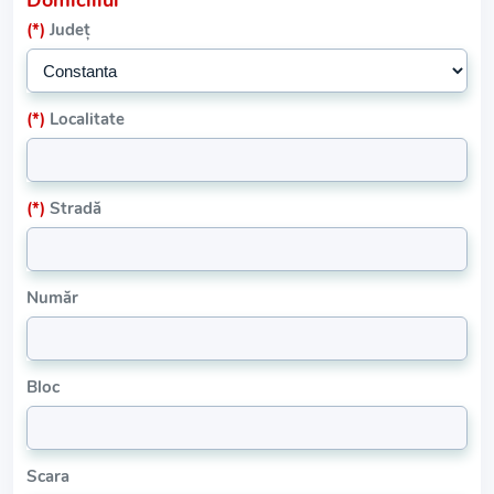
Domiciliul
(*)
Județ
(*)
Localitate
(*)
Stradă
Număr
Bloc
Scara