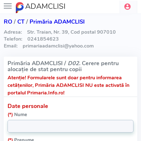
ADAMCLISI
RO
/
CT
/
Primăria ADAMCLISI
Adresa:
Str. Traian, Nr. 39, Cod postal 907010
Telefon:
0241854623
Email:
primariaadamclisi
@
yahoo.com
Primăria ADAMCLISI /
D02.
Cerere pentru
alocație de stat pentru copii
Atenție!
Formularele sunt doar pentru informarea
cetățenilor, Primăria ADAMCLISI NU este activată în
portalul Primaria.Info.ro!
Date personale
(*)
Nume
(*)
Prenume