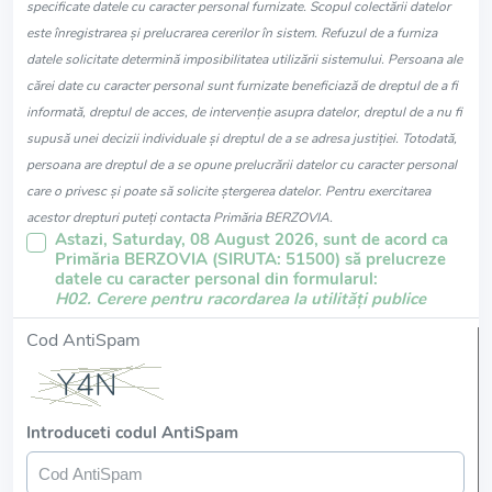
specificate datele cu caracter personal furnizate. Scopul colectării datelor
este înregistrarea și prelucrarea cererilor în sistem. Refuzul de a furniza
datele solicitate determină imposibilitatea utilizării sistemului. Persoana ale
cărei date cu caracter personal sunt furnizate beneficiază de dreptul de a fi
informată, dreptul de acces, de intervenție asupra datelor, dreptul de a nu fi
supusă unei decizii individuale și dreptul de a se adresa justiției. Totodată,
persoana are dreptul de a se opune prelucrării datelor cu caracter personal
care o privesc și poate să solicite ștergerea datelor. Pentru exercitarea
acestor drepturi puteți contacta Primăria BERZOVIA.
Astazi, Saturday, 08 August 2026, sunt de acord ca
Primăria BERZOVIA (SIRUTA: 51500) să prelucreze
datele cu caracter personal din formularul:
H02. Cerere pentru racordarea la utilități publice
Cod AntiSpam
Introduceti codul AntiSpam