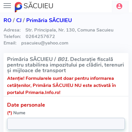
SĂCUIEU
RO
/
CJ
/
Primăria SĂCUIEU
Adresa:
Str. Principala, Nr. 130, Comuna Sacuieu
Telefon:
0264257672
Email:
psacuieu
@
yahoo.com
Primăria SĂCUIEU /
B01.
Declarație fiscală
pentru stabilirea impozitului pe clădiri, terenuri
și mijloace de transport
Atenție!
Formularele sunt doar pentru informarea
cetățenilor, Primăria SĂCUIEU NU este activată în
portalul Primaria.Info.ro!
Date personale
(*)
Nume