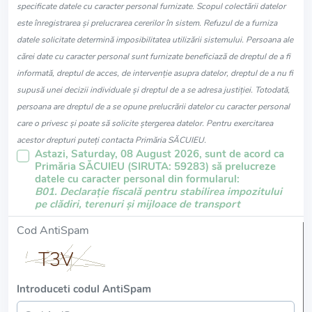
specificate datele cu caracter personal furnizate. Scopul colectării datelor
este înregistrarea și prelucrarea cererilor în sistem. Refuzul de a furniza
datele solicitate determină imposibilitatea utilizării sistemului. Persoana ale
cărei date cu caracter personal sunt furnizate beneficiază de dreptul de a fi
informată, dreptul de acces, de intervenție asupra datelor, dreptul de a nu fi
supusă unei decizii individuale și dreptul de a se adresa justiției. Totodată,
persoana are dreptul de a se opune prelucrării datelor cu caracter personal
care o privesc și poate să solicite ștergerea datelor. Pentru exercitarea
acestor drepturi puteți contacta Primăria SĂCUIEU.
Astazi, Saturday, 08 August 2026, sunt de acord ca
Primăria SĂCUIEU (SIRUTA: 59283) să prelucreze
datele cu caracter personal din formularul:
B01. Declarație fiscală pentru stabilirea impozitului
pe clădiri, terenuri și mijloace de transport
Cod AntiSpam
Introduceti codul AntiSpam