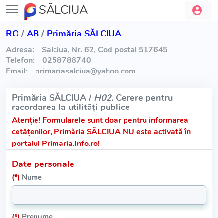
SĂLCIUA
RO
/
AB
/
Primăria SĂLCIUA
Adresa:
Salciua, Nr. 62, Cod postal 517645
Telefon:
0258788740
Email:
primariasalciua
@
yahoo.com
Primăria SĂLCIUA /
H02.
Cerere pentru
racordarea la utilități publice
Atenție!
Formularele sunt doar pentru informarea
cetățenilor, Primăria SĂLCIUA NU este activată în
portalul Primaria.Info.ro!
Date personale
(*)
Nume
(*)
Prenume