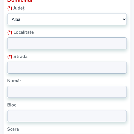
Domiciliul
(*)
Județ
(*)
Localitate
(*)
Stradă
Număr
Bloc
Scara