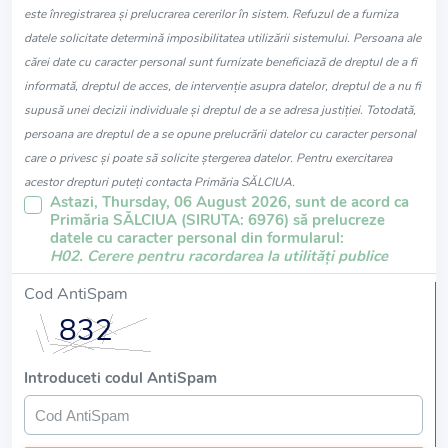
este înregistrarea și prelucrarea cererilor în sistem. Refuzul de a furniza
datele solicitate determină imposibilitatea utilizării sistemului. Persoana ale
cărei date cu caracter personal sunt furnizate beneficiază de dreptul de a fi
informată, dreptul de acces, de intervenție asupra datelor, dreptul de a nu fi
supusă unei decizii individuale și dreptul de a se adresa justiției. Totodată,
persoana are dreptul de a se opune prelucrării datelor cu caracter personal
care o privesc și poate să solicite ștergerea datelor. Pentru exercitarea
acestor drepturi puteți contacta Primăria SĂLCIUA.
Astazi, Thursday, 06 August 2026, sunt de acord ca
Primăria SĂLCIUA (SIRUTA: 6976) să prelucreze
datele cu caracter personal din formularul:
H02. Cerere pentru racordarea la utilități publice
Cod AntiSpam
Introduceti codul AntiSpam