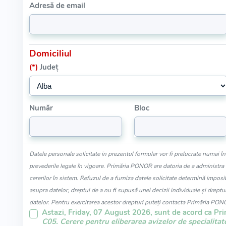
Adresă de email
Domiciliul
(*)
Județ
Număr
Bloc
Datele personale solicitate in prezentul formular vor fi prelucrate numai î
prevederile legale în vigoare. Primăria PONOR are datoria de a administra în
cererilor în sistem. Refuzul de a furniza datele solicitate determină imposib
asupra datelor, dreptul de a nu fi supusă unei decizii individuale și dreptul
datelor. Pentru exercitarea acestor drepturi puteți contacta Primăria PON
Astazi, Friday, 07 August 2026, sunt de acord ca Pr
C05. Cerere pentru eliberarea avizelor de specialitat