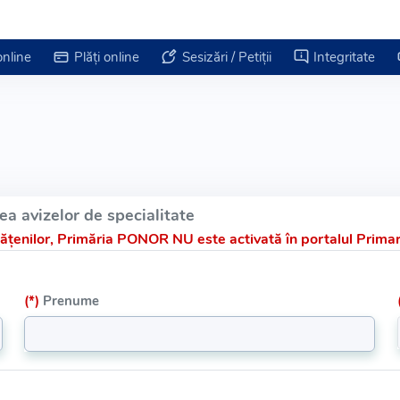
online
Plăți online
Sesizări / Petiții
Integritate
a avizelor de specialitate
țenilor, Primăria PONOR NU este activată în portalul Primari
(*)
Prenume