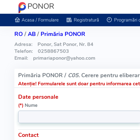
PONOR
Acasa / Formulare
Registratură
Programări 
RO
/
AB
/
Primăria PONOR
Adresa:
Ponor, Sat Ponor, Nr. 84
Telefon:
0258867503
Email:
primariaponor
@
yahoo.com
Primăria PONOR /
C05.
Cerere pentru eliberare
Atenție!
Formularele sunt doar pentru informarea cetă
Date personale
(*)
Nume
Contact