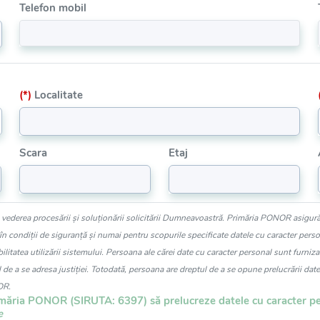
Telefon mobil
(*)
Localitate
Scara
Etaj
n vederea procesării și soluționării solicitării Dumneavoastră. Primăria PONOR asigură
 condiții de siguranță și numai pentru scopurile specificate datele cu caracter persona
ilitatea utilizării sistemului. Persoana ale cărei date cu caracter personal sunt furniza
 de a se adresa justiției. Totodată, persoana are dreptul de a se opune prelucrării date
OR.
imăria PONOR (SIRUTA: 6397) să prelucreze datele cu caracter pe
e