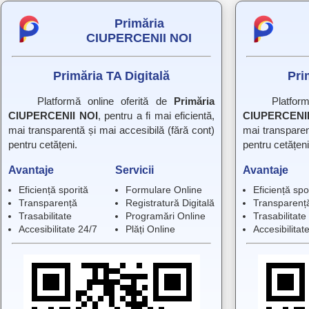
Primăria
CIUPERCENII NOI
Primăria TA Digitală
Pri
Platformă online oferită de
Primăria
Platformă 
CIUPERCENII NOI
, pentru a fi mai eficientă,
CIUPERCENII
mai transparentă și mai accesibilă (fără cont)
mai transparen
pentru cetățeni.
pentru cetățeni
Avantaje
Servicii
Avantaje
Eficiență sporită
Formulare Online
Eficiență spo
Transparență
Registratură Digitală
Transparenț
Trasabilitate
Programări Online
Trasabilitate
Accesibilitate 24/7
Plăți Online
Accesibilitat