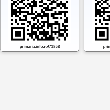
primaria.info.ro/71858
pri